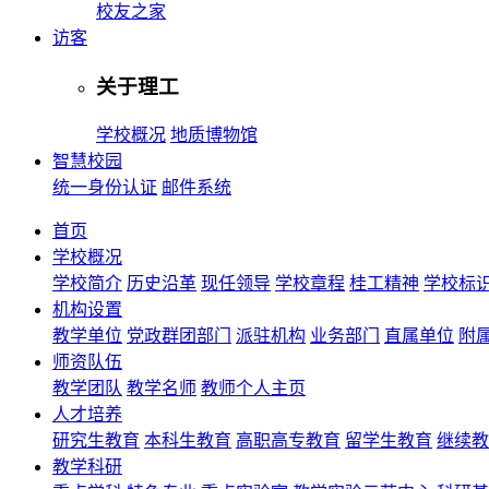
校友之家
访客
关于理工
学校概况
地质博物馆
智慧校园
统一身份认证
邮件系统
首页
学校概况
学校简介
历史沿革
现任领导
学校章程
桂工精神
学校标
机构设置
教学单位
党政群团部门
派驻机构
业务部门
直属单位
附
师资队伍
教学团队
教学名师
教师个人主页
人才培养
研究生教育
本科生教育
高职高专教育
留学生教育
继续教
教学科研