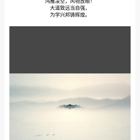
鸿雁凌空，风物放眼！
大道致远当自强，
为学兴邦铸辉煌。