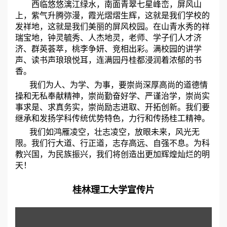
西临悠悠漓江绿水，南面青翠七星峰峦，屏风山
上，紫气升腾弥漫，霞光熠熠生辉，这就是我们学校的
发祥地，这就是我们美丽的屏风校园。在山青水秀的祥
瑞宝地，钟灵毓秀、人杰地灵，老师、学子们人才济
济、群英荟萃，桃李争妍、竞相出彩。满校园的讲学
声、读书声琅琅悦耳，连满园丹桂都浸润着浓郁的书
香。
我们为人、为学、为事，要崇尚深厚高尚的道德情
操和无私奉献精神，崇尚勤奋好学、严谨治学，崇尚实
事求是、求真务实，崇尚励志进取、开拓创新。我们要
继承和发扬学科传统优势特色，力行和传扬桂工精神。
我们如鸿雁凌空，壮志凌空，放眼未来，风光无
限。我们行大道、行正道，志存高远、自强不息。为科
教兴国，为民族振兴，我们将创造出更加辉煌灿烂的明
天！
桂林理工大学宣传片