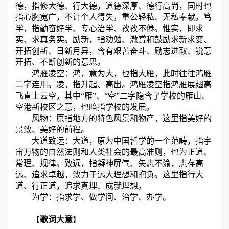
德，指修大德、行大德，道德深厚、德行高尚，同时也
指心胸宽广，不计个人得失，重公轻私、无私奉献。笃
学，指勤奋好学、专心治学、孜孜不倦。惟实，即求
实、求真务实。励新，指劝勉、激赏和鼓励求新求变、
开拓创新、日新月异，含有艰苦奋斗、励志进取、锐意
开拓、不断创新的意思。
鸿雁凌空：鸿，意为大，也指大雁，此时往往鸿雁
二字连用。凌，指升起、高出。鸿雁凌空指鸿雁展翅高
飞直上云空，其中“雁”、“空”二字隐含了学校的雁山、
空港新校区之意，也暗指学校的发展。
风物：原指地方的特色风景和物产，这里指美好的
景致、美好的前程。
大道致远：大道，原为中国哲学的一个范畴，指宇
宙万物的自然法则和人类社会的最高准则，也为正道、
常理、规律。致远，指凝神屏气、矢志不渝，志存高
远、追求卓越，致力于远大理想和抱负。这里指行大
道、行正道，追求真理、成就理想。
为学：指求学、做学问、治学、办学。
【
歌词大意
】