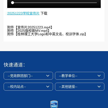
20251223学校宣传片
下载
附件【
宣传片20251223.mp4
】
附件【
2025版校歌MV.mp4
】
附件【
桂林理工大学Logo和中英文名、校训字体.zip
】
快速通道：
--党政群团部门--
--教学单位--
--校内站点--
--其他链接--