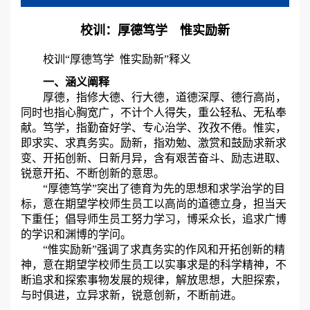
校训：厚德笃学 惟实励新
校训“厚德笃学 惟实励新”释义
一、涵义阐释
厚德，指修大德、行大德，道德深厚、德行高尚，
同时也指心胸宽广，不计个人得失，重公轻私、无私奉
献。笃学，指勤奋好学、专心治学、孜孜不倦。惟实，
即求实、求真务实。励新，指劝勉、激赏和鼓励求新求
变、开拓创新、日新月异，含有艰苦奋斗、励志进取、
锐意开拓、不断创新的意思。
“厚德笃学”突出了德育为先的思想和求学治学的目
标，意在期望学校师生员工以高尚的道德立身，担当天
下重任；倡导师生员工努力学习，博采众长，追求广博
的学识和渊博的学问。
“惟实励新”强调了求真务实的作风和开拓创新的精
神，意在期望学校师生员工以实事求是的科学精神，不
断追求和探索事物发展的规律，解放思想，大胆探索，
与时俱进，立异求新，锐意创新，不断前进。