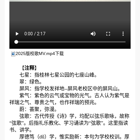
2025版校歌MV.mp4
下载
【
注释
】
七星：指桂林七星公园的七座山峰。
翠：绿色。
屏风：指学校发祥地--屏风老校区中的屏风山。
紫气：紫色的云气或宝物的光气。古人认为紫气是
祥瑞之气、尊贵之气，也作祥瑞的预兆。
蔚：荟聚，弥漫。
弦歌：古代传授《诗》学，均配以弦乐歌咏，故称
“弦歌”。后指礼乐教化、学习诵读为“弦歌”。这里指读
书、讲学。
厚德笃（dǔ）学，惟实励新：本句为学校校训。厚