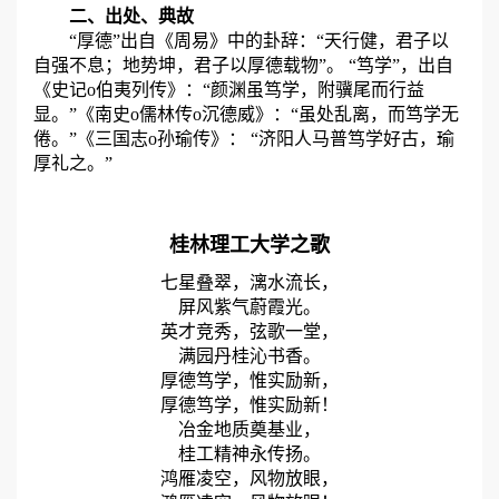
二、出处、典故
“厚德”出自《周易》中的卦辞：“天行健，君子以
自强不息；地势坤，君子以厚德载物”。 “笃学”，出自
《史记o伯夷列传》：“颜渊虽笃学，附骥尾而行益
显。”《南史o儒林传o沉德威》：“虽处乱离，而笃学无
倦。”《三国志o孙瑜传》： “济阳人马普笃学好古，瑜
厚礼之。”
桂林理工大学之歌
七星叠翠，漓水流长，
屏风紫气蔚霞光。
英才竞秀，弦歌一堂，
满园丹桂沁书香。
厚德笃学，惟实励新，
厚德笃学，惟实励新！
冶金地质奠基业，
桂工精神永传扬。
鸿雁凌空，风物放眼，