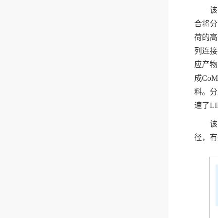
该
合将分
荷的高
列连接
应产物
成Co
料。分
速了L
该
径，有