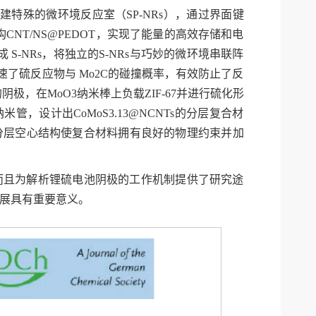
建特殊的微环境反应室（SP-NRs），通过界面键
NT/NS@PEDOT，实现了能量的高效存储和电
成 S-NRs，将独立的S-NRs与巧妙的微环境串联阵
了硫反应物与 Mo2C的碰撞概率，有效防止了反
极，在MoO3纳米棒上负载ZIF-67并进行硫化形
管，设计出CoMoS3.13@NCNTs的分层复合材
分层空心结构使复合材料拥有良好的物理约束并加
而且为解析锂硫电池阴极的工作机制提供了研究途
展具有重要意义。