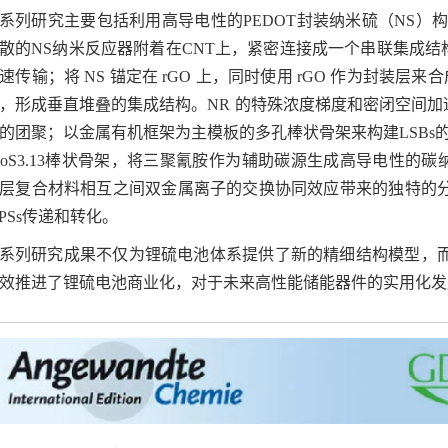
系列研究主要包括利用高导电性的PEDOT封装纳米硫（NS）构
散的NS纳米反应器附着在CNT上，紧密连接成一个串联集成结构C
速传输；将 NS 锚定在 rGO 上，同时使用 rGO 作为封装层来合
，形成垂直堆叠的集成结构。NR 的特殊浓度梯度和密闭空间加速
的团聚；以金属有机框架为主模板的多孔棒状骨架来构建LSBs的阴
MoS3.13棒状骨架，将三聚氰胺作为辅助碳源生成高导电性的碳纳米
层复合材料相互之间双金属离子的交换协同效应带来的独特的
IPSs传递和转化。
系列研究成果不仅为锂硫电池体系提供了新的精细结构模型，
效推进了锂硫电池商业化，对于未来高性能储能器件的实用化发