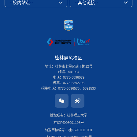
--校内站点--
--其他链接--
桂林屏风校区
地址：桂林市七星区建干路12号
邮编：541004
电话：0773-5896079
传真：0773-5892796
招生电话：0773-5896575、5891533
桂林雁山校区
地址：桂林市雁山区雁山街319号
邮编：541006
版权所有：桂林理工大学
电话：0773-3696580
桂ICP备05001198号
传真：0773-8986516
招生电话：0773-3678379
前置审核编号：桂JS201111-001