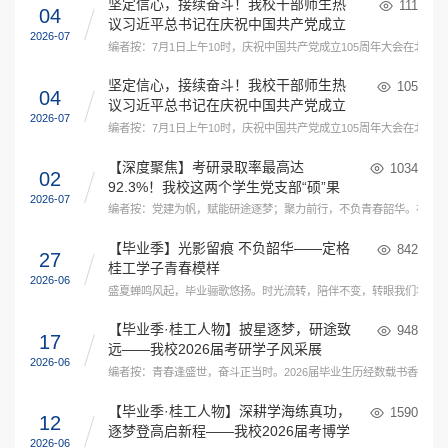
坚定信心，接续奋斗！我校干部师生热
111
04
议习近平总书记在庆祝中国共产党成立
2026-07
105周年大会上的重要讲话精神（四）
编者按：7月1日上午10时，庆祝中国共产党成立105周年大会在
坚定信心，接续奋斗！我校干部师生热
105
04
议习近平总书记在庆祝中国共产党成立
2026-07
105周年大会上的重要讲话精神（三）
编者按：7月1日上午10时，庆祝中国共产党成立105周年大会在
【深度聚焦】考研录取率最高达
1034
02
92.3%！我校这两个学生党支部“硕”果
2026-07
累累
编者按：党建为帆，赋能研途逐梦；聚力前行，不负青春韶华。在桂林
【毕业季】光影留痕 不负韶华——定格
842
27
桂工学子青春模样
2026-06
盛夏蝉鸣风起，毕业骊歌悠扬。时光流转，陪伴不变，转眼我们将在这
【毕业季·桂工人物】披星逐梦，研途致
948
17
远——我校2026届考研学子风采展
2026-06
（一）
编者按：青春逢盛世，奋斗正当时。2026届毕业生历经数载书香浸
​【毕业季·桂工人物】深耕学海练真功，
1590
12
逐梦登高启新程——我校2026届考博学
2026-06