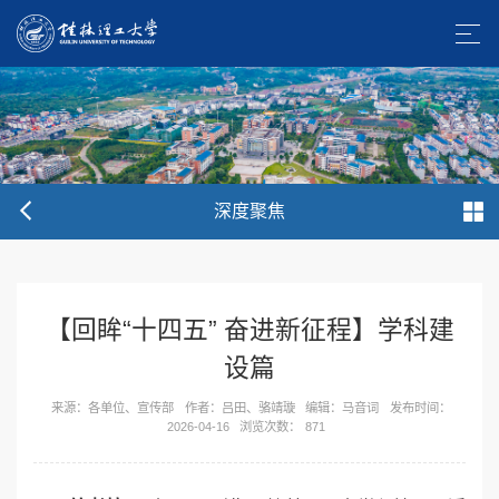
深度聚焦
【回眸“十四五” 奋进新征程】学科建
设篇
来源：各单位、宣传部
作者：吕田、骆靖璇
编辑：马音词
发布时间：
2026-04-16
浏览次数：
871