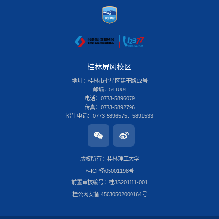
桂林屏风校区
地址：桂林市七星区建干路12号
邮编：541004
电话：0773-5896079
传真：0773-5892796
招生电话：0773-5896575、5891533
桂林雁山校区
地址：桂林市雁山区雁山街319号
邮编：541006
版权所有：桂林理工大学
电话：0773-3696580
桂ICP备05001198号
传真：0773-8986516
招生电话：0773-3678379
前置审核编号：桂JS201111-001
南宁安吉校区
桂公网安备 45030502000164号
地址：南宁市安吉大道15号
邮编：530001