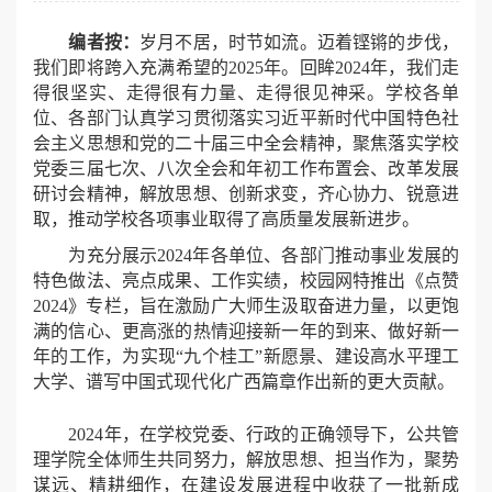
编者按：
岁月不居，时节如流。迈着铿锵的步伐，
我们即将跨入充满希望的2025年。回眸2024年，我们走
得很坚实、走得很有力量、走得很见神采。学校各单
位、各部门认真学习贯彻落实习近平新时代中国特色社
会主义思想和党的二十届三中全会精神，聚焦落实学校
党委三届七次、八次全会和年初工作布置会、改革发展
研讨会精神，解放思想、创新求变，齐心协力、锐意进
取，推动学校各项事业取得了高质量发展新进步。
为充分展示2024年各单位、各部门推动事业发展的
特色做法、亮点成果、工作实绩，校园网特推出《点赞
2024》专栏，旨在激励广大师生汲取奋进力量，以更饱
满的信心、更高涨的热情迎接新一年的到来、做好新一
年的工作，为实现“九个桂工”新愿景、建设高水平理工
大学、谱写中国式现代化广西篇章作出新的更大贡献。
2024年，在学校党委、行政的正确领导下，公共管
理学院全体师生共同努力，
解放思想、担当作为，聚势
谋远、精耕细作，
在建设发展进程中收获了一批新成