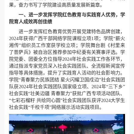
果，
奋力书写了学院建设高质量发展新篇章
。
一、进一步发挥学院红色教育与实践育人优势，学
院育人成效再创佳绩
进一步发挥红色教育优势开展党建特色品牌创建，
2024年获得广西干部网络学院课程立项1项；学院“薪火
湘传”组织员工作室获学校立项；学院舞台剧《村里来
了菩萨兵》被自治区推荐参加中纪委有关赛事评选。学
院党委、团委全方位指导2024年社会实践工作各环节，
通过指派专家党员深入社会实践团队、全流程新闻宣传
指导等具体措施，提升了实践育人活动的社会影响力。
学院“青春聚力民族团结 星火闪耀卫国戍边”社会实践团
队获2024年社会实践团队国家级立项、2024年“三下乡”
社会实践“壮美边疆 青春聚力”获批广西专项活动团队、
“七彩石榴籽 共绘同心圆”社会实践团队获评2024大学生
社会实践“千校千项”网络展示活动实践项目。