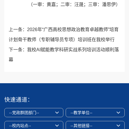
（一审：黄嘉；二审：汪晟；三审：潘思伊）
上一条：
2026年“广西高校思想政治教育卓越教师”培育
计划骨干教师（专职辅导员专项）培训班在我校举行
下一条：
我校AI赋能教学科研实战系列培训活动顺利落
幕
快速通道：
--党政群团部门--
--教学单位--
--校内站点--
--其他链接--