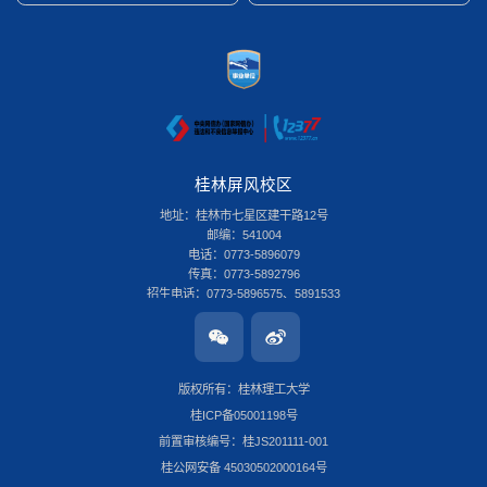
桂林屏风校区
地址：桂林市七星区建干路12号
邮编：541004
电话：0773-5896079
传真：0773-5892796
招生电话：0773-5896575、5891533
桂林雁山校区
地址：桂林市雁山区雁山街319号
邮编：541006
版权所有：桂林理工大学
电话：0773-3696580
桂ICP备05001198号
传真：0773-8986516
招生电话：0773-3678379
前置审核编号：桂JS201111-001
南宁安吉校区
桂公网安备 45030502000164号