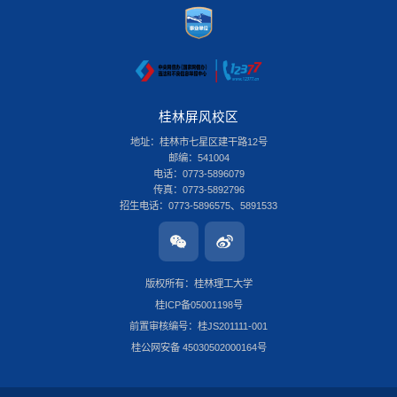
桂林屏风校区
地址：桂林市七星区建干路12号
邮编：541004
电话：0773-5896079
传真：0773-5892796
招生电话：0773-5896575、5891533
桂林雁山校区
地址：桂林市雁山区雁山街319号
邮编：541006
版权所有：桂林理工大学
电话：0773-3696580
桂ICP备05001198号
传真：0773-8986516
招生电话：0773-3678379
前置审核编号：桂JS201111-001
南宁安吉校区
桂公网安备 45030502000164号
地址：南宁市安吉大道15号
邮编：530001