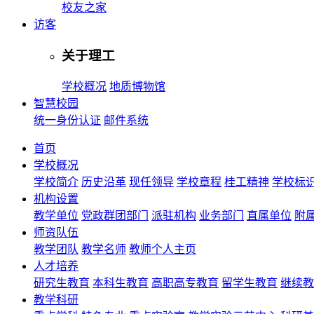
校友之家
访客
关于理工
学校概况
地质博物馆
智慧校园
统一身份认证
邮件系统
首页
学校概况
学校简介
历史沿革
现任领导
学校章程
桂工精神
学校标
机构设置
教学单位
党政群团部门
派驻机构
业务部门
直属单位
附
师资队伍
教学团队
教学名师
教师个人主页
人才培养
研究生教育
本科生教育
高职高专教育
留学生教育
继续教
教学科研