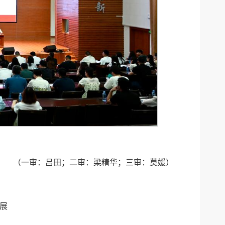
（一审：吕田；二审：梁精华；三审：莫媛）
展