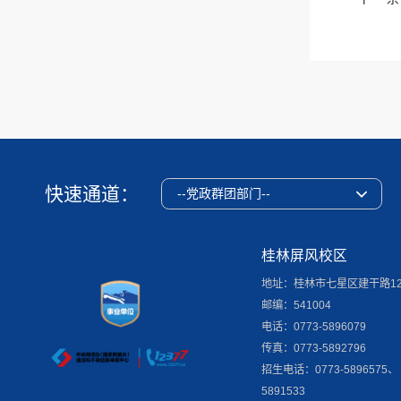
快速通道：
--党政群团部门--
桂林屏风校区
地址：桂林市七星区建干路1
邮编：541004
电话：0773-5896079
传真：0773-5892796
招生电话：0773-5896575、
5891533