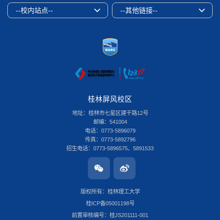
--校内站点--
--其他链接--
桂林屏风校区
地址：桂林市七星区建干路12号
邮编：541004
电话：0773-5896079
传真：0773-5892796
招生电话：0773-5896575、5891533
桂林雁山校区
地址：桂林市雁山区雁山街319号
邮编：541006
版权所有：桂林理工大学
电话：0773-3696580
桂ICP备05001198号
传真：0773-8986516
招生电话：0773-3678379
前置审核编号：桂JS201111-001