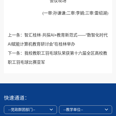
会议现场
(一审:孙谦谦;二审:李娟;三审:雷绍湖)
上一条：
智汇桂林·共探AI+教育新范式——“数智化时代
AI赋能计算机教育研讨会”在桂林举办
下一条：
我校教职工羽毛球队荣获第十六届全区高校教
职工羽毛球比赛亚军
快速通道：
--党政群团部门--
--教学单位--