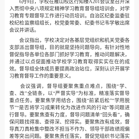
6月9日，学校在雁山校区行知楼A201会议室召开深
入贯彻中央八项规定精神学习教育督导组培训会，对学
习教育专题督导工作进行动员培训。自治区纪委监委驻
校纪检监察组组长，校党委常委、纪委书记韦学敏出席
会议并讲话。
会议指出，学校决定对各基层党组织和机关党委各
支部派出督导组，目的就是坚持问题导向，有针对性地
督促指导各单位各部门抓好学习教育，推动问题解决，
并通过以点促面推动学校学习教育取得实实在在的成
效。督导组全体成员要提高政治站位，深刻认识开展学
习教育督导工作的重要意义。
会议强调，督导组要聚焦重点难点，围绕“学、
查、改”全链条，以“严督实导”为标准，精准落实督导
重点任务。要聚焦学用结合，围绕“前紧后松”“学用脱
节”“是否将学习成果转化为改进作风的行动”等问题进
行督导。要聚焦查有力度，督导问题清单“回头看”，确
保问题找得准、查得深、挖得实。要聚焦改有成效，督
导真刀真枪集中整改不担当不作为、领导干部政绩观偏
差等突出问题。要聚焦责任落实，督促党组织书记落实