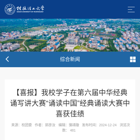
综合新闻
【喜报】我校学子在第六届中华经典
诵写讲大赛“诵读中国”经典诵读大赛中
喜获佳绩
来源：校团委
作者：郭彦汝
编辑：骆靖璇
发布时间：2024-12-24
浏览次
数：
481