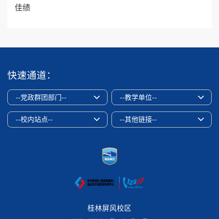
佳绩
快速通道：
--党政群团部门--
--教学单位--
--校内站点--
--其他链接--
桂林屏风校区