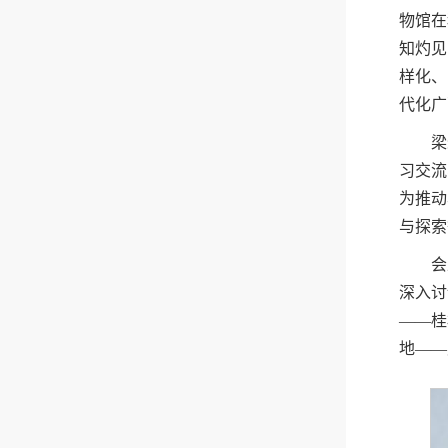
物馆在
知灼见
样化、
代化广
梁
习交流
为推动
与探索
会
深入讨
——桂
地
——