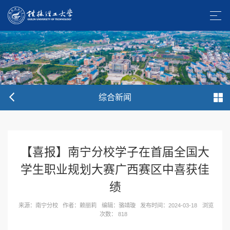
综合新闻
【喜报】南宁分校学子在首届全国大
学生职业规划大赛广西赛区中喜获佳
绩
来源：南宁分校
作者：赖丽莉
编辑：骆靖璇
发布时间：2024-03-18
浏览
次数：
818