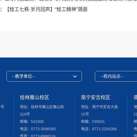
：
【桂工七秩·岁月回声】“桂工精神”溯源
--教学单位--
--校内站点--
桂林雁山校区
南宁安吉校区
2号
地址：桂林市雁山区雁山街
地址：南宁市安吉大道
319号
15号
2
邮编：541006
邮编：530001
邮
电话：0773-3696580
电话：0771-2204366
电
传真：0773-8986516
传