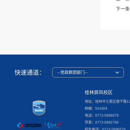
下一条
快速通道：
--党政群团部门--
桂林屏风校区
地址：桂林市七星区建干路1
邮编：541004
电话：0773-5896079
传真：0773-5892796
招生电话：0773-5896575、