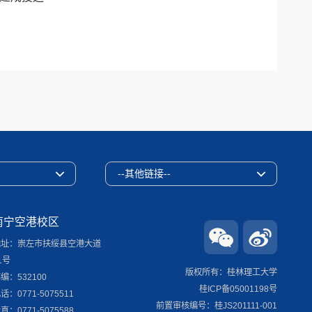
--其他链接--
南宁空港校区
地址：崇左市扶绥县空港大道
1号
版权所有：桂林理工大学
编：532100
桂ICP备05001198号
话：0771-5075511
前置审核编号：桂JS201111-001
真：0771-5075588