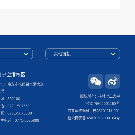
--其他链接--
南宁空港校区
地址：崇左市扶绥县空港大道
1号
版权所有：桂林理工大学
编：532100
桂ICP备05001198号
话：0771-5075511
前置审核编号：桂JS201111-001
真：0771-5075588
桂公网安备 45030502000164号
生电话：0771-5075888