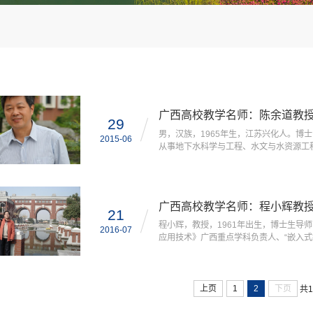
广西高校教学名师：陈余道教
29
男，汉族，1965年生，江苏兴化人。博
2015-06
从事地下水科学与工程、水文与水资源工程学
大学分别获水文地质工程地质专业理学学士
林冶金地质学院、桂林工学院）任教。199
称。2005.7-2006.7在加拿大滑...
广西高校教学名师：程小辉教
21
程小辉，教授，1961年出生，博士生导
2016-07
应用技术》广西重点学科负责人、“嵌入式
与技术”广西高等学校特色专业及课程一
会常务理事、广西计算机软件行业协会常
业联盟副理事长。程小辉教授长期...
上页
1
2
下页
共1