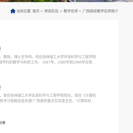
当前位置:
首页
>
师资队伍
>
教学名师
>
广西高校教学名师简介
授
士，教授，博士生导师。现在桂林理工大学环境科学与工程学院
科的教学与科研工作。 1987年、1990年和1998年在南京
、硕士与博士学位。1990年以来一直在桂林理工大学（原桂
3年、1998和2001年分别被评聘为讲师、副教授和教授职
授
师，曾任桂林理工大学信息科学与工程学院院长。担任《计算机
技术与智能信息处理”广西高校重点实验室主任、“计算机科学
体化建设项目负责人；中国嵌入式系统分会理事、广西计算机学
务理事、广西自然科学基金专家委员会委员、广西量具量仪产
0条