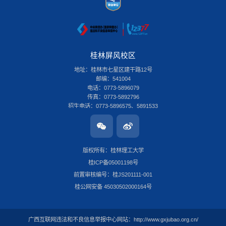
桂林屏风校区
地址：桂林市七星区建干路12号
邮编：541004
电话：0773-5896079
传真：0773-5892796
招生电话：0773-5896575、5891533
桂林雁山校区
地址：桂林市雁山区雁山街319号
邮编：541006
版权所有：桂林理工大学
电话：0773-3696580
桂ICP备05001198号
传真：0773-8986516
招生电话：0773-3678379
前置审核编号：桂JS201111-001
南宁安吉校区
桂公网安备 45030502000164号
地址：南宁市安吉大道15号
邮编：530001
电话：0771-2204366
广西互联网违法和不良信息举报中心网站：
http://www.gxjubao.org.cn/