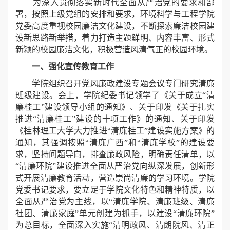
为深入贯彻落实新时代全面从严治党的要求和部
署，按照上级党组的安排和要求，环境科学与工程学院
党委高度重视校园廉洁文化建设，不断探索廉洁校园建
设新思路新举措，着力打造主题鲜明、内容丰富、形式
新颖的校园廉洁文化，积极营造风清气正的校园环境。
一、强化宣传教育工作
学院组织召开党风廉政建设专题会议专门研究清廉
班级建设。会上，学院纪委书记领学了《关于成立“清
廉桂工”建设领导小组的通知》、关于印发《关于扎实
推进“清廉桂工”建设的十项工作》的通知、关于印发
《桂林理工大学大力推进“清廉桂工”建设实施方案》的
通知，其强调按照“清廉广西”和“清廉学校”的建设要
求，坚持问题导向，排查廉政风险，明确责任清单，以
“清廉环院”建设推进全面从严治党向纵深发展，创新形
式开展清廉教育活动，营造崇尚清廉的学习环境。学院
党委书记要求，要立足于学院文化特色和精神特质，以
全面从严治党为主线，以“清廉学院、清廉班级、清廉
社团、清廉家庭”单元创建为抓手，以建设“清廉环院”
为总目标，全面深入实施“清明政风、清朗院风、清正