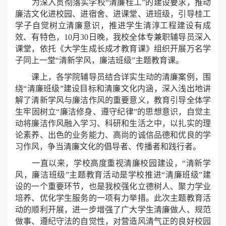
为深入贯彻落实学校“清廉桂工”的建设要求，推动
廉洁文化进校园、进宿舍、进课堂、进班级，引导桂工
学子自觉树立清廉意识，推进学生清淳工程建设有成
效、有特色，10月30日晚，我校全体专兼职辅导员深入
课堂，依托《大学生成长成才教育课》组织开展万名学
子同上一堂“清新学风，廉洁班级”主题教育课。
课上，各学院辅导员结合详实生动的清廉案例，围
绕“清廉班级”建设目标和清廉文化内涵，深入浅出地讲
解了清新学风与廉洁作风的重要意义，教育引导全体学
生牢固树立“廉洁修身、遵守纪律”的思想意识，自觉主
动将廉洁作风融入学习、科研和生活之中，以扎实的理
论素养、出色的业务能力、高尚的诚信品德和优良的学
习作风，争当清廉文化的倡导者、传播者和践行者。
一直以来，学校高度重视清廉校园建设，“清新学
风，廉洁班级”主题教育活动是学校推进“清廉班级”建
设的一个重要环节，也是我校强化立德树人、聚力学业
培养、优化学生服务的一项有力举措。此次主题教育活
动的顺利开展，进一步增强了广大学生清廉做人、规范
做事、遵纪守法的自觉性，对营造风清气正的良好校园