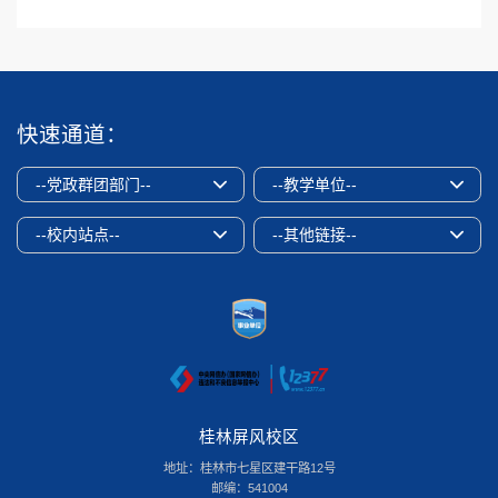
快速通道：
--党政群团部门--
--教学单位--
--校内站点--
--其他链接--
桂林屏风校区
地址：桂林市七星区建干路12号
邮编：541004