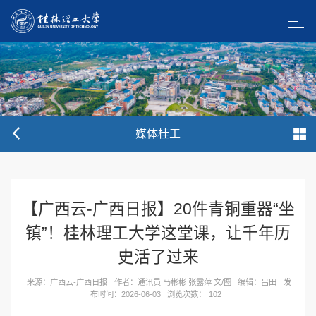
媒体桂工
【广西云-广西日报】20件青铜重器“坐
镇”！桂林理工大学这堂课，让千年历
史活了过来
来源：广西云-广西日报
作者：通讯员 马彬彬 张露萍 文/图
编辑：吕田
发
布时间：2026-06-03
浏览次数：
102