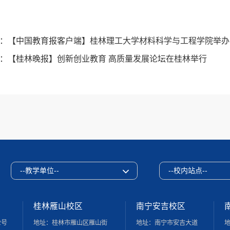
：
【中国教育报客户端】桂林理工大学材料科学与工程学院举办
：
【桂林晚报】创新创业教育 高质量发展论坛在桂林举行
--教学单位--
--校内站点--
桂林雁山校区
南宁安吉校区
2号
地址：桂林市雁山区雁山街
地址：南宁市安吉大道