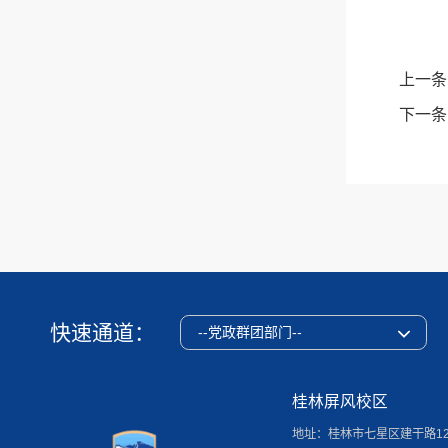
上一条
下一条
快速通道：
--党政群团部门--
桂林屏风校区
地址：桂林市七星区建干路1