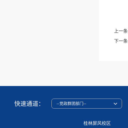
上一条
下一条
快速通道：
--党政群团部门--
桂林屏风校区