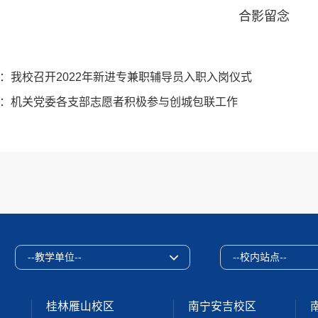
合影留念
：
我校召开2022年新进专兼职辅导员入职入岗仪式
：
机关党委各支部志愿者积极参与创城包联工作
--教学单位--
--校内站点--
桂林雁山校区
南宁安吉校区