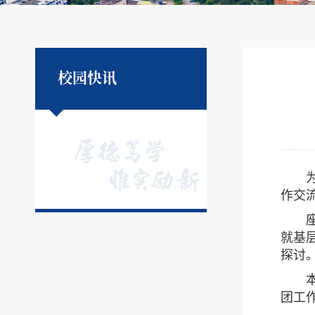
校园快讯
为进
作交
座谈
就基
探讨
本次
团工