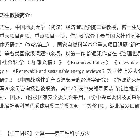
巧生教授简介：
巧生，中国地质大学（武汉）经济管理学院二级教授，博士生导
重大项目两项、重点项目一项，作为研究骨干参与国家社科基金
体系研究”（排名第二）、国家自然科学基金重大项目课题“新
）等各类国家级课题20余项，以第一作者/通讯作者在《管理
科学（内部文稿）》《Resources Policy》《renewable energy 
rgy 》《Renewable and sustainable energy revi
研究》《中国战略性矿产资源安全的经济学研究》《能源约束
写20余份咨询报告被采纳，其中2份获中央领导同志肯定性批
办、国办，1份被国家安全委员会采用，1份中央军委科技委采
北省社会科学优秀成果奖二等奖2项、三等奖1项，湖北省发展研
：
【桂工讲坛】计算——第三种科学方法