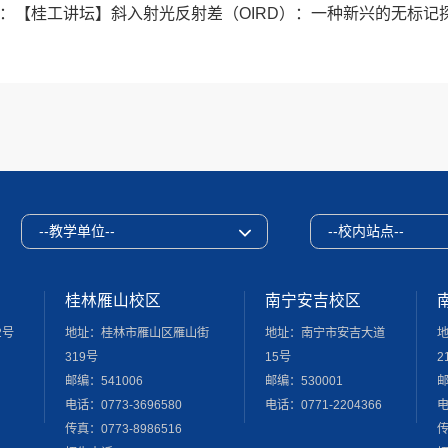
：
【桂工讲坛】斜入射光反射差（OIRD）：一种新兴的无标记
--教学单位--
--校内站点--
桂林雁山校区
南宁安吉校区
2号
地址：桂林市雁山区雁山街
地址：南宁市安吉大道
319号
15号
2
邮编：541006
邮编：530001
邮
电话：0773-3696580
电话：0771-2204366
电
传真：0773-8986516
传