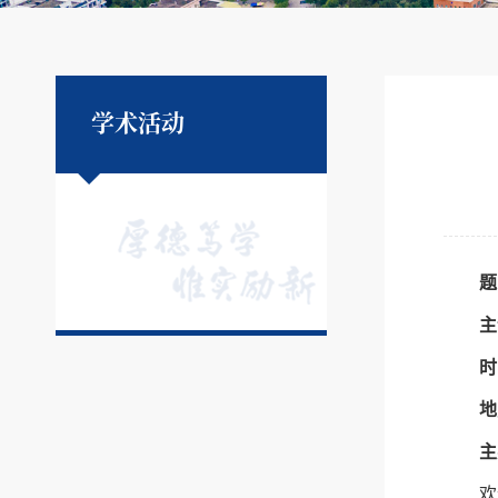
学术活动
题
主
时
地
主
欢