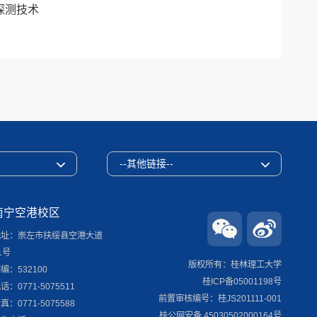
探测技术
--其他链接--
南宁空港校区
地址：崇左市扶绥县空港大道
1号
版权所有：桂林理工大学
编：532100
桂ICP备05001198号
话：0771-5075511
前置审核编号：桂JS201111-001
真：0771-5075588
桂公网安备 45030502000164号