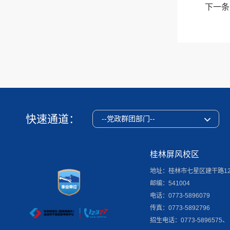
下一条
快速通道：
--党政群团部门--
桂林屏风校区
地址：桂林市七星区建干路1
邮编：541004
电话：0773-5896079
传真：0773-5892796
招生电话：0773-5896575、