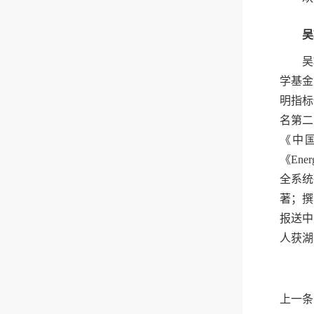
吴
吴
学基金
明指标
名第二
《中国社会
《Ene
全系统
著；撰
报送中
人获湖
上一条