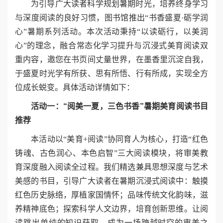
为引导广大读者科学规划暑期时光，培养终身学习
与深度阅读的良好习惯，图书馆推出“书香盛夏·砺学润
心”暑期系列活动。
本次活动秉持“以读砺行，以美润
心”的理念，融合常态化学习提升与沉浸式美育阅读双
重内容，邀您在书页间丈量世界，在墨香里沉淀自我，
于盛夏时光学有所获、思有所悟、行有所成，实现全方
位成长蜕变。具体活动详情如下：
活动一：
“
阅美一夏
，
三色书香
”
暑期美育
阅读书目
推荐
本活动以“美育+阅读”协同育人为核心，打造“红色
铸魂、古色润心、本色启智”三大阅读模块，将审美教
育深度融入阅读全过程。我们精选兼具思想深度与艺术
美感的书目，引导广大读者在暑期沉浸式阅读中：触摸
红色历史脉络，厚植家国情怀；品味传统文化韵味，滋
养精神底色；探索科学人文边界，培育创新思维。让阅
读跳出单纯的知识获取，成为一场跨越时空的审美之