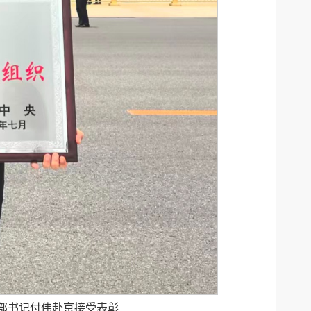
部书记付伟赴京接受表彰