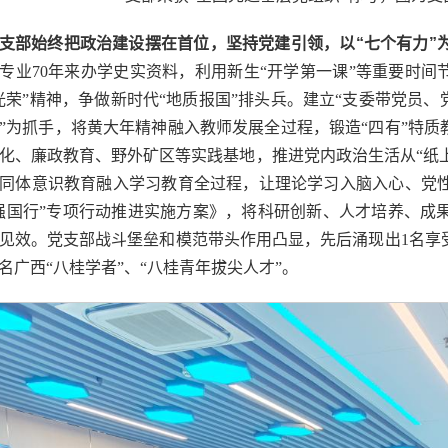
支部始终把政治建设摆在首位，坚持党建引领，以“七个有力”
专业70年来办学史实资料，利用
新生
“开学第一课”等重要时间
光荣”精神，争做新时代“地质报国”排头兵。建立“支委带党员、
”为抓手，将黄大年精神融入教师发展全过程，锻造“四有”特质
化、廉政教育、野外矿区等实践基地，推进党内政治生活从“纸上”
同体意识教育融入学习教育全过程，让理论学习入脑入心、党
强国行”专项行动推进实施方案》，将科研创新、人才培养、成
见效。党支部战斗堡垒和模范带头作用凸显，先后涌现出1名享
6名广西“八桂学者”、“八桂青年拔尖人才”。