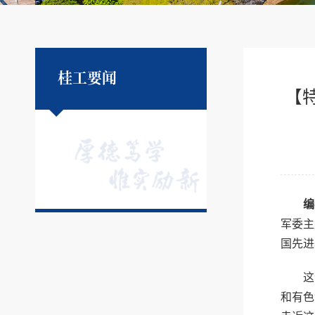
桂工要闻
【
编
军委主
国先进
这
和有色