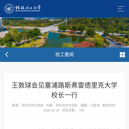
桂工要闻
王敦球会见塞浦路斯弗雷德里克大学
校长一行
来源：对外合作交流处
作者：对外合作交流处
编辑：马音词
发布时间：
2026-05-19
浏览次数：
789