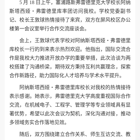
5 月 18 日上午，塞浦路斯弗雷德里克大学校长阿纳
斯塔西娅・弗雷德里库率团访问我校。学校党委副书
记、校长王敦球热情接待了来宾，双方在屏风校区办公
楼第一会议室举行合作交流座谈会。
会上，王敦球代表学校对
阿纳斯塔西娅・弗雷德里
库校长
一行的到来表示热烈欢迎。他指出，国际交流合
作是我校大力推进开放办学的重要举措，此次洽谈为两
校搭建了沟通桥梁，期待双方秉持互利共赢理念，探索
合作新路径，助力国际化人才培养与学术水平提升。
阿纳斯塔西娅・弗雷德里库校长对我校的热情接待
表示感谢。她表示，弗雷德里克大学高度重视国际合作
交流，在机械电子、工程学、管理学等专业领域具有显
著优势，希望以此次会议为契机，深化沟通对接，推动
多领域务实合作落地见效。
随后，双方围绕建立合作关系、师生互访交流、教