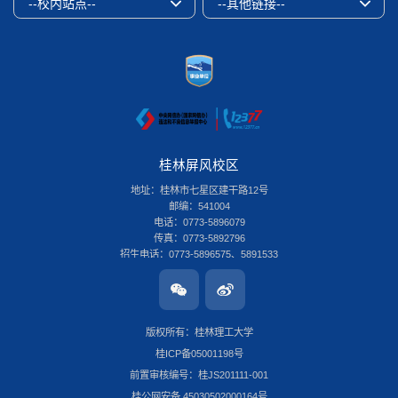
--校内站点--
--其他链接--
桂林屏风校区
地址：桂林市七星区建干路12号
邮编：541004
电话：0773-5896079
传真：0773-5892796
招生电话：0773-5896575、5891533
桂林雁山校区
地址：桂林市雁山区雁山街319号
邮编：541006
版权所有：桂林理工大学
电话：0773-3696580
桂ICP备05001198号
传真：0773-8986516
招生电话：0773-3678379
前置审核编号：桂JS201111-001
南宁安吉校区
桂公网安备 45030502000164号