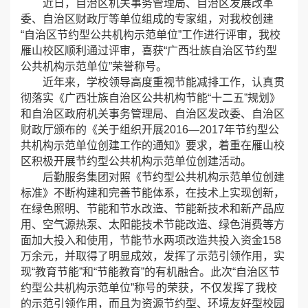
近日，自治区机关事务管理局、自治区发展改革
委、自治区财政厅等单位组成的专家组，对我校创建
“自治区节约型公共机构示范单位”工作进行评审，我校
雁山校区顺利通过评审，喜获“广西壮族自治区节约型
公共机构示范单位”荣誉称号。
近年来，学校领导高度重视节能减排工作，认真贯
彻落实《广西壮族自治区公共机构节能“十二五”规划》
和自治区政府机关事务管理局、自治区发改委、自治区
财政厅颁布的《关于组织开展2016—2017年节约型公
共机构示范单位创建工作的通知》要求，着重在雁山校
区积极开展节约型公共机构示范单位创建活动。
后勤服务集团对照《节约型公共机构示范单位创建
标准》不断构建和完善节能体系，在技术上实现创新，
在绿色照明、节能和节水改造、节能新技术和新产品应
用、空气源热泵、太阳能技术节能改造、绿色消费等方
面加大投入和使用，节能节水两项改造共投入资金158
万余元，并取得了明显成效，发挥了示范引领作用，实
现“教育节能”和“节能教育”的有机融合。此次“自治区节
约型公共机构示范单位”称号的荣获，不仅发挥了我校
的示范引领作用，而且为资源节约型、环境友好型校园