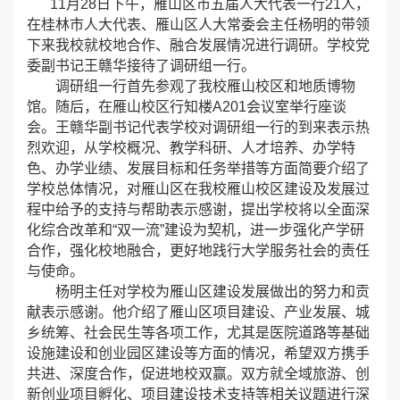
11月28日下午，雁山区市五届人大代表一行21人，
在桂林市人大代表、雁山区人大常委会主任杨明的带领
下来我校就校地合作、融合发展情况进行调研。学校党
委副书记王赣华接待了调研组一行。
调研组一行首先参观了我校雁山校区和地质博物
馆。随后，在雁山校区行知楼A201会议室举行座谈
会。王赣华副书记代表学校对调研组一行的到来表示热
烈欢迎，从学校概况、教学科研、人才培养、办学特
色、办学业绩、发展目标和任务举措等方面简要介绍了
学校总体情况，对雁山区在我校雁山校区建设及发展过
程中给予的支持与帮助表示感谢，提出学校将以全面深
化综合改革和“双一流”建设为契机，进一步强化产学研
合作，强化校地融合，更好地践行大学服务社会的责任
与使命。
杨明主任对学校为雁山区建设发展做出的努力和贡
献表示感谢。他介绍了雁山区项目建设、产业发展、城
乡统筹、社会民生等各项工作，尤其是医院道路等基础
设施建设和创业园区建设等方面的情况，希望双方携手
共进、深度合作，促进地校双赢。双方就全域旅游、创
新创业项目孵化、项目建设技术支持等相关议题进行深