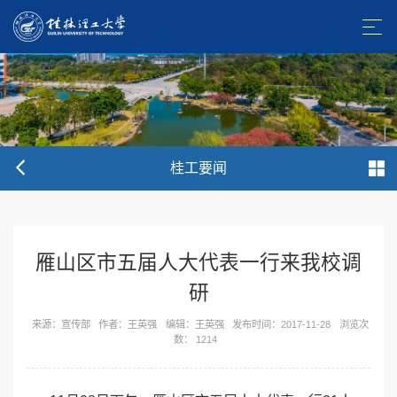
桂工要闻
雁山区市五届人大代表一行来我校调
研
来源：宣传部
作者：王英强
编辑：王英强
发布时间：2017-11-28
浏览次
数：
1214